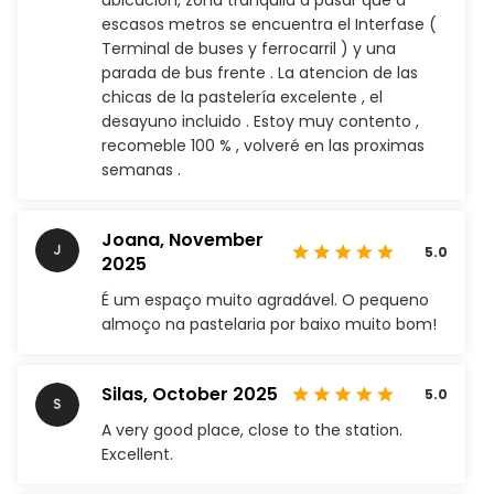
ubicación, zona tranquila a pasar que a
escasos metros se encuentra el Interfase (
Terminal de buses y ferrocarril ) y una
parada de bus frente . La atencion de las
chicas de la pastelería excelente , el
desayuno incluido . Estoy muy contento ,
recomeble 100 % , volveré en las proximas
semanas .
Joana,
November
5.0
2025
É um espaço muito agradável. O pequeno
almoço na pastelaria por baixo muito bom!
Silas,
October 2025
5.0
A very good place, close to the station.
Excellent.