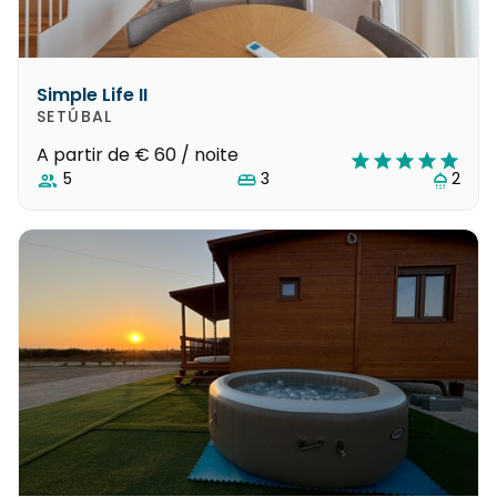
Simple Life II
SETÚBAL
A partir de
€ 60
/ noite
5
3
2