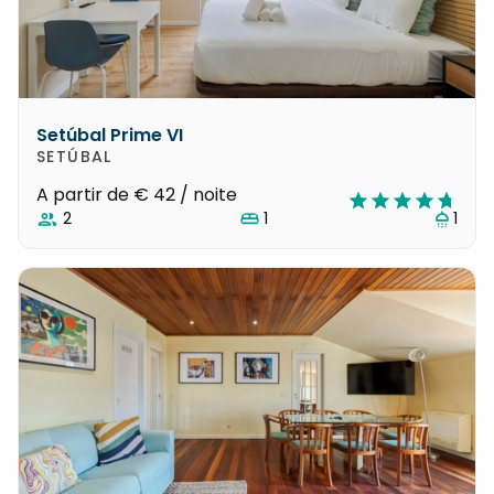
Setúbal Prime VI
SETÚBAL
A partir de
€ 42
/ noite
2
1
1