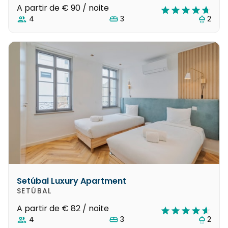
A partir de
€ 90
/ noite
4
3
2
Setúbal Luxury Apartment
SETÚBAL
A partir de
€ 82
/ noite
4
3
2