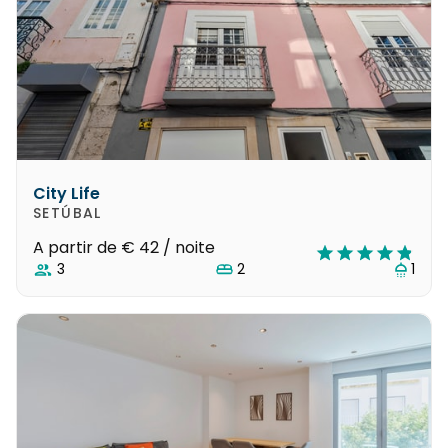
City Life
SETÚBAL
A partir de
€ 42
/ noite
3
2
1