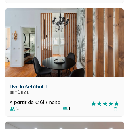
Live In Setúbal II
SETÚBAL
A partir de
€ 61
/ noite
2
1
1