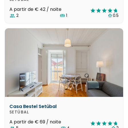
A partir de
€ 42
/ noite
2
1
0.5
Casa Bestel Setúbal
SETÚBAL
A partir de
€ 69
/ noite
5
4
2