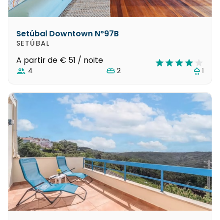
Setúbal Downtown Nº97B
SETÚBAL
A partir de
€ 51
/ noite
4
2
1