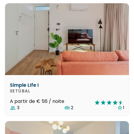
Simple LIfe I
SETÚBAL
A partir de
€ 56
/ noite
3
2
1