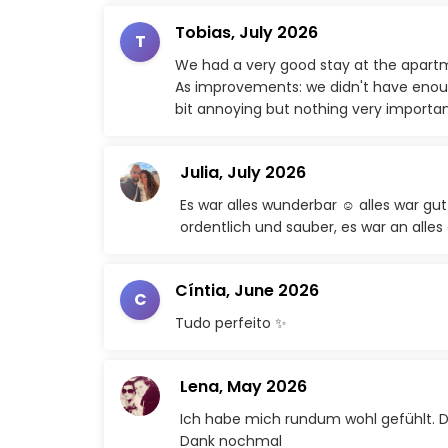
Tobias,
July 2026
T
We had a very good stay at the apartme
As improvements: we didn't have enoug
bit annoying but nothing very importan
Julia,
July 2026
Es war alles wunderbar ☺️ alles war gu
ordentlich und sauber, es war an alle
Cíntia,
June 2026
C
Tudo perfeito ✨
Lena,
May 2026
Ich habe mich rundum wohl gefühlt. Die
Dank nochmal