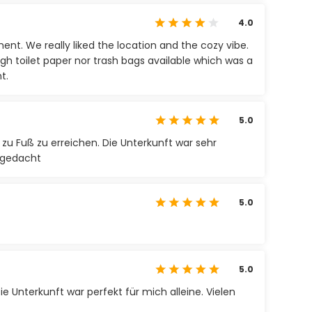
4.0
nt. We really liked the location and the cozy vibe.
h toilet paper nor trash bags available which was a
t.
5.0
t zu Fuß zu erreichen. Die Unterkunft war sehr
s gedacht
5.0
5.0
 Unterkunft war perfekt für mich alleine. Vielen