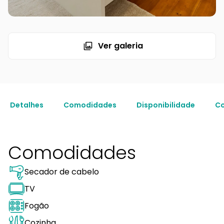
Ver galeria
Detalhes
Comodidades
Disponibilidade
Co
Comodidades
Secador de cabelo
TV
Fogão
Cozinha