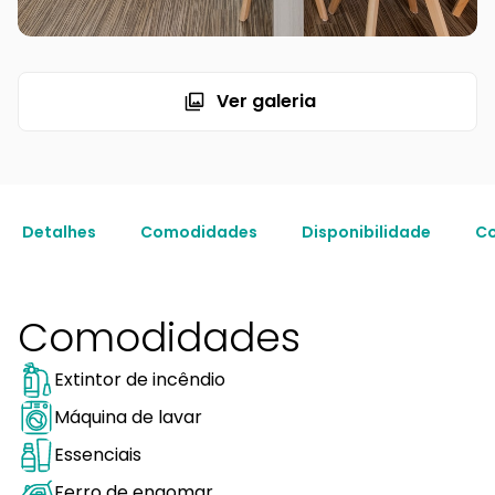
Ver galeria
Detalhes
Comodidades
Disponibilidade
Co
Comodidades
Extintor de incêndio
Máquina de lavar
Essenciais
Ferro de engomar