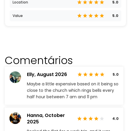
Location
5.0
Value
5.0
Comentários
Elly,
August 2026
5.0
Maybe a little expensive based on it being so
close to the church which rings bells every
half hour between 7 am and 11 pm
Hanna,
October
4.0
2025