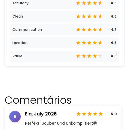
Accuracy
4.6
Clean
4.6
Communication
4.7
Location
4.6
Value
4.3
Comentários
Ela,
July 2026
5.0
E
Perfekt! Sauber und unkompliziert😁