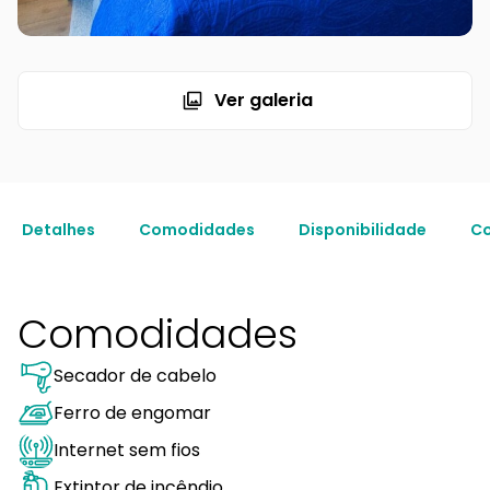
Ver galeria
Detalhes
Comodidades
Disponibilidade
Co
Comodidades
Secador de cabelo
Ferro de engomar
Internet sem fios
Extintor de incêndio