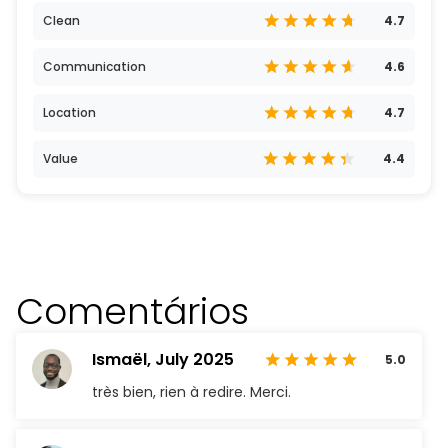
Clean
4.7
Communication
4.6
Location
4.7
Value
4.4
Comentários
Ismaël,
July 2025
5.0
très bien, rien à redire. Merci.