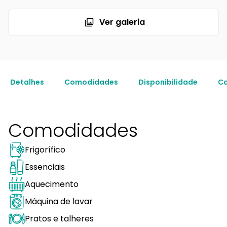
Ver galeria
Detalhes
Comodidades
Disponibilidade
Co
Comodidades
Frigorífico
Essenciais
Aquecimento
Máquina de lavar
Pratos e talheres