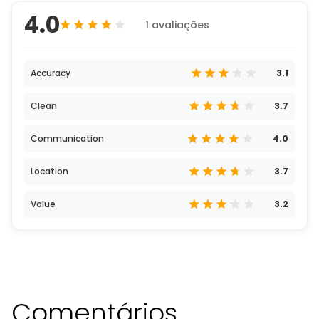
4.0
1 avaliações
Accuracy
3.1
Clean
3.7
Communication
4.0
Location
3.7
Value
3.2
Comentários