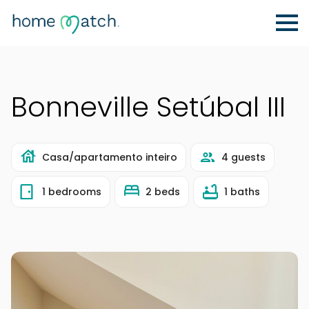
Bonneville Setúbal III
Casa/apartamento inteiro
4 guests
1 bedrooms
2 beds
1 baths