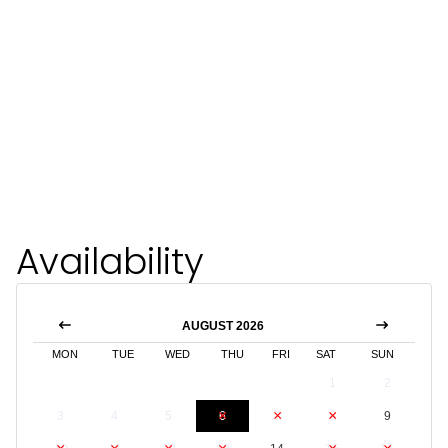
Availability
AUGUST 2026
MON
TUE
WED
THU
FRI
SAT
SUN
1
2
3
4
5
6
7
8
9