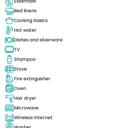
Essentials
Bed linens
Cooking basics
Hot water
Dishes and silverware
TV
Shampoo
Stove
Fire extinguisher
Oven
Hair dryer
Microwave
Wireless Internet
Washer