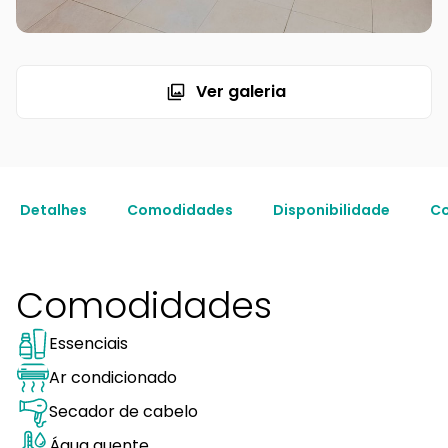
Ver galeria
Detalhes
Comodidades
Disponibilidade
Co
Comodidades
Essenciais
Ar condicionado
Secador de cabelo
Água quente