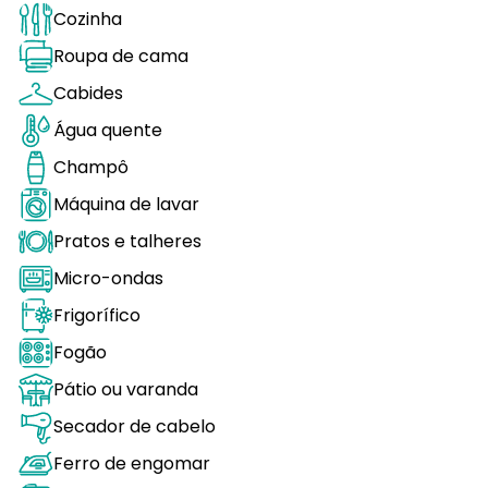
Cozinha
Roupa de cama
Cabides
Água quente
Champô
Máquina de lavar
Pratos e talheres
Micro-ondas
Frigorífico
Fogão
Pátio ou varanda
Secador de cabelo
Ferro de engomar