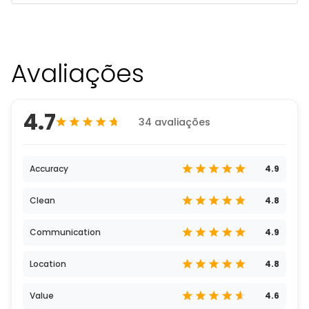
Avaliações
4.7
34 avaliações
Accuracy
4.9
Clean
4.8
Communication
4.9
Location
4.8
Value
4.6