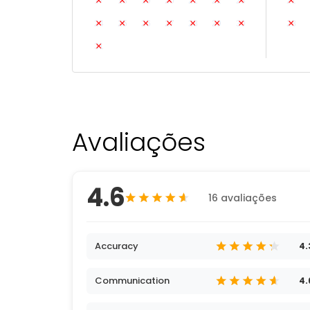
17
18
19
20
21
22
23
21
24
25
26
27
28
29
30
28
31
Avaliações
4.6
16 avaliações
Accuracy
4.
Communication
4.