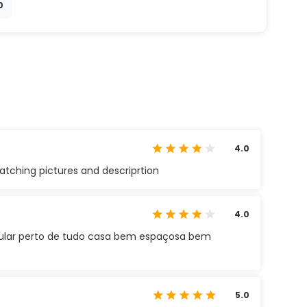
0
4.0
atching pictures and descriprtion
4.0
ular perto de tudo casa bem espaçosa bem
5.0