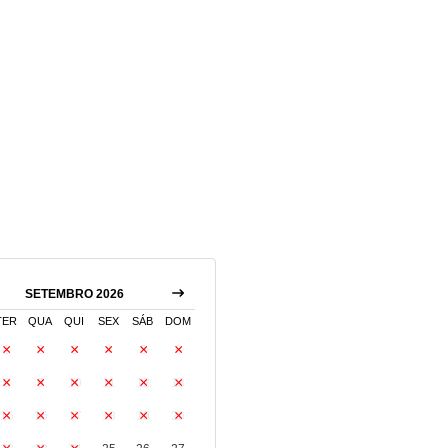
SETEMBRO 2026
TER
QUA
QUI
SEX
SÁB
DOM
1
2
3
4
5
6
8
9
10
11
12
13
15
16
17
18
19
20