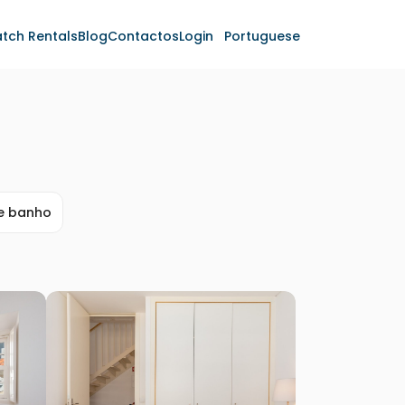
tch Rentals
Blog
Contactos
Login
Portuguese
de banho