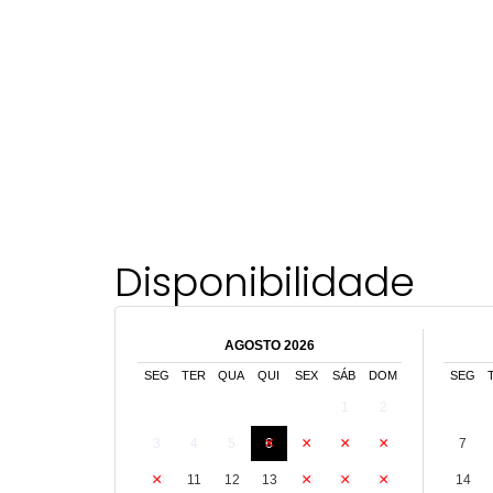
Disponibilidade
AGOSTO 2026
SEG
TER
QUA
QUI
SEX
SÁB
DOM
SEG
1
2
3
4
5
6
7
8
9
7
10
11
12
13
14
15
16
14