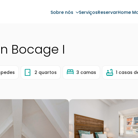
Sobre nós
Serviços
Reservar
Home Ma
n Bocage I
spedes
2 quartos
3 camas
1 casas 