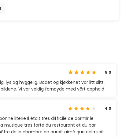
2
5.0
g, lys og hyggelig. Badet og kjøkkenet var litt slitt,
bildene. Vi var veldig fornøyde med vårt opphold
4.0
e literie Il était tres difficile de dormir le
la musique tres forte du restaurant et du bar
enêtre de la chambre on aurait aimé que cela soit