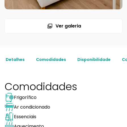
Ver galeria
Detalhes
Comodidades
Disponibilidade
Co
Comodidades
Frigorífico
Ar condicionado
Essenciais
Aquecimento