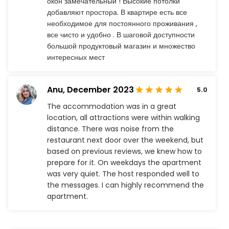
окон замечательный ! Высокие потолки
добавляют простора. В квартире есть все
необходимое для постоянного проживания ,
все чисто и удобно . В шаговой доступности
большой продуктовый магазин и множество
интересных мест
Anu,
December 2023
5.0
The accommodation was in a great
location, all attractions were within walking
distance. There was noise from the
restaurant next door over the weekend, but
based on previous reviews, we knew how to
prepare for it. On weekdays the apartment
was very quiet. The host responded well to
the messages. I can highly recommend the
apartment.