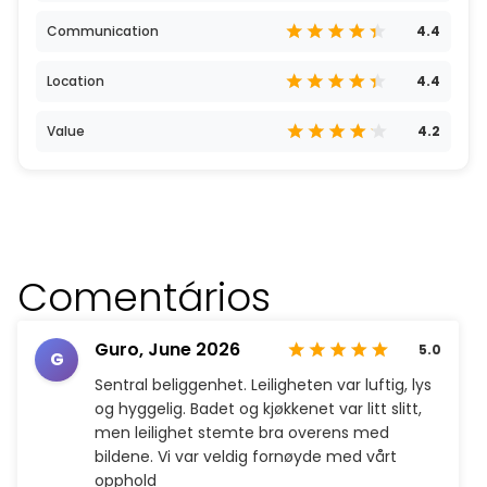
Communication
4.4
Location
4.4
Value
4.2
Comentários
Guro,
June 2026
5.0
G
Sentral beliggenhet. Leiligheten var luftig, lys
og hyggelig. Badet og kjøkkenet var litt slitt,
men leilighet stemte bra overens med
bildene. Vi var veldig fornøyde med vårt
opphold