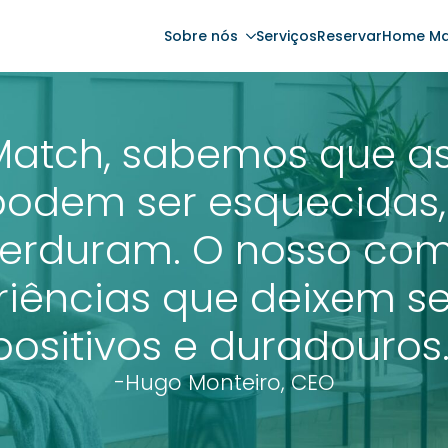
Sobre nós
Serviços
Reservar
Home Ma
atch, sabemos que as
podem ser esquecidas,
erduram. O nosso com
eriências que deixem s
positivos e duradouros.
-Hugo Monteiro, CEO