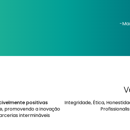
-Mar
V
civelmente positivas
Integridade, Ética, Honestid
ade, promovendo a inovação
Profissional
arcerias intermináveis