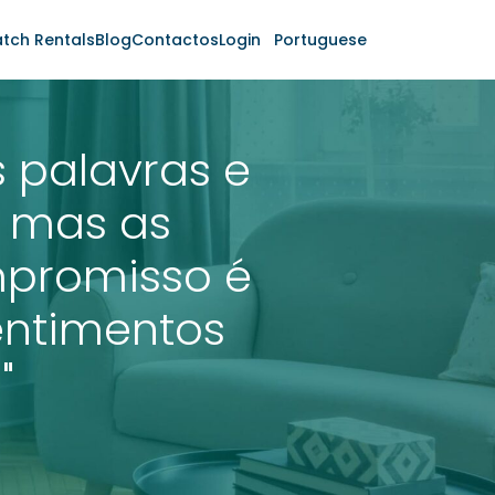
tch Rentals
Blog
Contactos
Login
Portuguese
 palavras e
 mas as
promisso é
entimentos
"