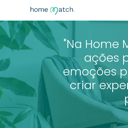
"Na Home M
ações 
emoções p
criar exp