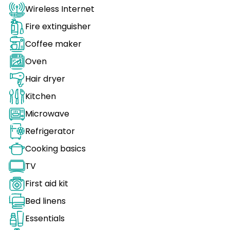
Wireless Internet
Fire extinguisher
Coffee maker
Oven
Hair dryer
Kitchen
Microwave
Refrigerator
Cooking basics
TV
First aid kit
Bed linens
Essentials