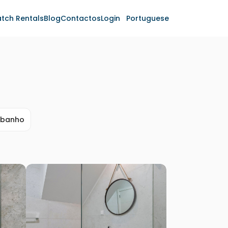
tch Rentals
Blog
Contactos
Login
Portuguese
 banho