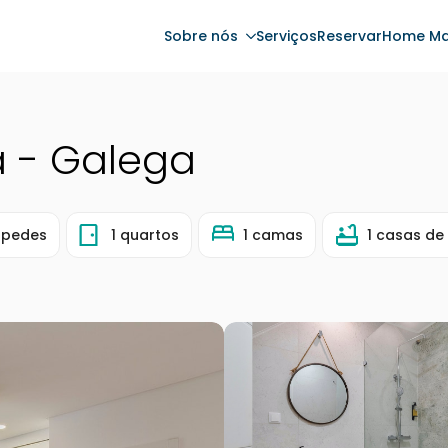
Sobre nós
Serviços
Reservar
Home Ma
a - Galega
spedes
1 quartos
1 camas
1 casas de