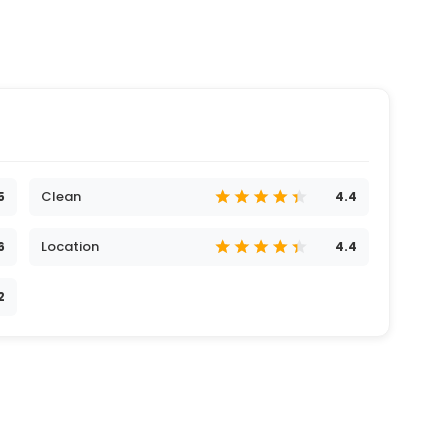
Clean
5
4.4
Location
6
4.4
2