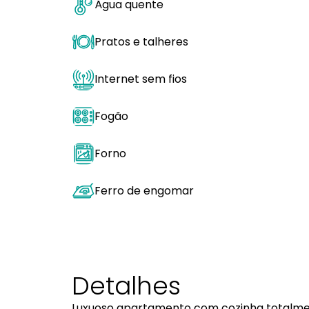
Água quente
Pratos e talheres
Internet sem fios
Fogão
Forno
Ferro de engomar
Detalhes
Luxuoso apartamento com cozinha totalm