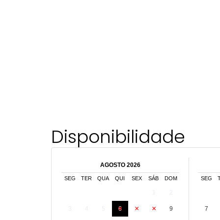
Disponibilidade
AGOSTO 2026
SEG
TER
QUA
QUI
SEX
SÁB
DOM
SEG
1
2
3
4
5
6
7
8
9
7